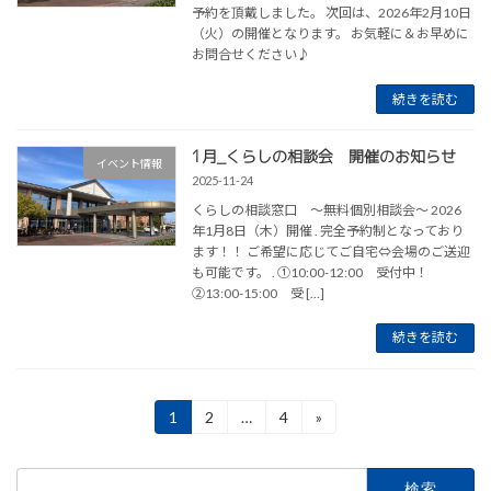
予約を頂戴しました。 次回は、2026年2月10日
（火）の開催となります。 お気軽に＆お早めに
お問合せください♪
続きを読む
1月_くらしの相談会 開催のお知らせ
イベント情報
2025-11-24
くらしの相談窓口 ～無料個別相談会～ 2026
年1月8日（木）開催 . 完全予約制となっており
ます！！ ご希望に応じてご自宅⇔会場のご送迎
も可能です。 . ①10:00-12:00 受付中！
②13:00-15:00 受 […]
続きを読む
投
1
2
…
4
»
固
固
固
定
定
定
稿
ペ
ペ
ペ
検
ー
ー
ー