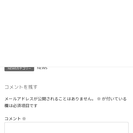
ご所有の不動産についてお悩みの方も、まずは当協議会にお気軽
にご相談ください。
Facebook
X
Bluesky
Hatena
LINE
Pocket
Copy
NEWS
NEWSカテゴリー
コメントを残す
メールアドレスが公開されることはありません。
※
が付いている
欄は必須項目です
コメント
※